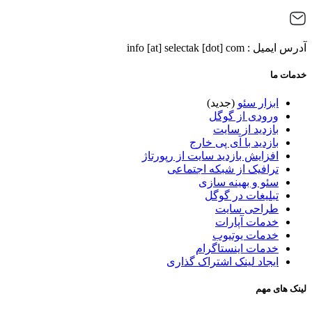
آدرس ایمیل : info [at] selectak [dot] com
خدمات ما
ابزار سئو
(جدید)
ورودی از گوگل
بازدید از سایت
بازدید با آی پی خارج
افزایش بازدید سایت از رپورتاژ
ترافیک از شبکه اجتماعی
سئو و بهینه سازی
تبلیغات در گوگل
طراحی سایت
خدمات آپارات
خدمات یوتیوب
خدمات اینستاگرام
ایجاد لینک اشتراک گذاری
لینک های مهم