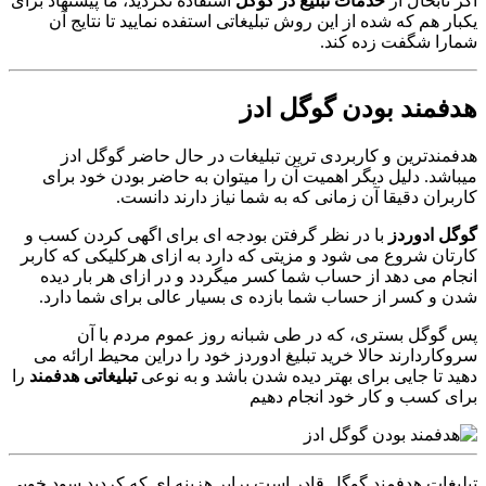
اگر تابحال از
خدمات تبلیغ در گوگل
استفاده نکردید، ما پیشنهاد برای
یکبار هم که شده از این روش تبلیغاتی استفده نمایید تا نتایج آن
شمارا شگفت زده کند.
هدفمند بودن گوگل ادز
هدفمندترین و کاربردی ترین تبلیغات در حال حاضر گوگل ادز
میباشد. دلیل دیگر اهمیت آن را میتوان به حاضر بودن خود برای
کاربران دقیقا آن زمانی که به شما نیاز دارند دانست.
گوگل ادوردز
با در نظر گرفتن بودجه ای برای اگهی کردن کسب و
کارتان شروع می شود و مزیتی که دارد به ازای هرکلیکی که کاربر
انجام می دهد از حساب شما کسر میگردد و در ازای هر بار دیده
شدن و کسر از حساب شما بازده ی بسیار عالی برای شما دارد.
پس گوگل بستری، که در طی شبانه روز عموم مردم با آن
سروکاردارند حالا خرید تبلیغ ادوردز خود را دراین محیط ارائه می
دهید تا جایی برای بهتر دیده شدن باشد و به نوعی
تبلیغاتی هدفمند
را
برای کسب و کار خود انجام دهیم
تبلیغات هدفمند گوگل قادر است برابر هزینه ای که کردید سود خوبی