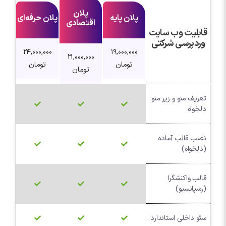
پلان
پلان پایه
پلان حرفه‌ای
اقتصادی
قابلیت وب سایت
وردپرسی شرکتی
24,000,000
19,000,000
21,000,000
تومان
تومان
تومان
تعریف منو و زیر منو
دلخواه
نصب قالب آماده
(دلخواه)
قالب واکنشگرا
(رسپانسیو)
سئو داخلی استاندارد