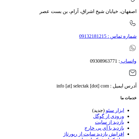
اصفهان، خیابان شیخ اشراق، آرام، بن بست عصر
شماره تماس : 09132181215
واتساپ
: 09308963771
آدرس ایمیل : info [at] selectak [dot] com
خدمات ما
ابزار سئو
(جدید)
ورودی از گوگل
بازدید از سایت
بازدید با آی پی خارج
افزایش بازدید سایت از رپورتاژ