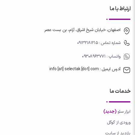
ارتباط با ما
اصفهان، خیابان شیخ اشراق، آرام، بن بست عصر
شماره تماس : 09132181215
واتساپ
: 09308963771
آدرس ایمیل : info [at] selectak [dot] com
خدمات ما
ابزار سئو
(جدید)
ورودی از گوگل
بازدید از سایت