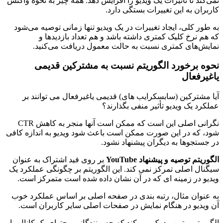
نمی‌کند تا تأثیرات یک ویدیو را افزایش دهد. همه چیز به نحوه واکنش
کاربران به این تغییرات بستگی دارد.
به طور کلی، ایجاد تغییرات در یک ویدیو تنها زمانی توصیه می‌شود
که هم نرخ کلیک کمتری داشته باشد و هم تعداد بازدیدها و
نمایش‌های کمتری نسبت به حالت معمول دریافت می‌کنید.
نحوه برخورد الگوریتم نسبت به مشترکین قدیمی
یاغیرفعال
آیا مشترکین (سابسکرایب های) قدیمی یاغیرفعال می توانند بر
عملکرد یک ویدیو تأثیر منفی بگذارند؟
نگرانی اصلی این است که ممکن است آنها منجر به کاهش CTR
شود، که در این صورت ممکن است باعث شود ویدیو به اندازه کافی
در جستجوها به دیگران پیشنهاد نشود.
الگوریتم توصیه و پیشنهاد YouTube
بر روی فید اشتراک به عنوان
سیگنال اصلی تمرکز نمی کند. این الگوریتم بر چگونگی عملکرد یک
ویدیو در زمینه ای که در آن نشان داده شده است متمرکز است.
به عنوان مثال، رتبه بندی در صفحه اصلی بر اساس عملکرد خوب
آن ویدیو در هنگام نمایش در صفحات اصلی سایر کاربران است.
الگوریتم یوتیوب درک می کند که چه بینندگانی محتوای یک کانال را