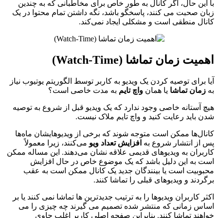
با این حال، اگر کانال به طور خاص برای مخاطبانی که به چندین
زبان صحبت می کنند، پاسخگو باشد، نگه داشتن تمام محتوا در یک
کانال منطقی است و مشکلی ایجاد نمی‌کند.
اهمیت زمان تماشا (Watch-Time)
آیا برای توصیه کردن یک ویدیو به کاربر توسط الگوریتم یوتیوب نیاز
به
زمان تماشا
یا همان
واچ تایم
به مدت خاصی است؟
هیچ آستانه خاصی وجود ندارد که یک ویدیو قبل از شروع به توصیه
شدن باید رعایت کنید و واچ تایم ملاک نیست.
کانال‌ها ممکن است متوجه شوند که برخی از ویدیوهایشان ماه‌ها
پس از انتشار شروع به
افزایش تعداد ویو
می‌کنند، زیرا معمولاً
کاربران به ویدیوهای قدیمی علاقه نشان می‌دهند. این مساله ممکن
است به این دلیل باشد که یک موضوع خاص در حال افزایش
محبوبیت است یا بینندگان جدید یک کانال ممکن است به عقب
برگردند و ویدیوهای قبلی را تماشا کنند.
اکثر کاربران ویدیوها را به ترتیب جدیدترین ها تماشا نمی کنند یا بر
اساس زمانی که منتشر شده تصمیم می گیرند چه چیزی را می
خواهند تماشا کنند. بنابراین صفحه اصلی کاربر اغلب حاوی