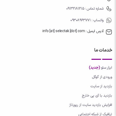
شماره تماس : 09132181215
واتساپ
: 09308963771
آدرس ایمیل : info [at] selectak [dot] com
خدمات ما
ابزار سئو
(جدید)
ورودی از گوگل
بازدید از سایت
بازدید با آی پی خارج
افزایش بازدید سایت از رپورتاژ
ترافیک از شبکه اجتماعی