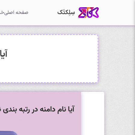
سِلِکتَک
صفحه اصلی
خد
آیا