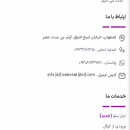
کمک می کنیم .
ارتباط با ما
اصفهان، خیابان شیخ اشراق، آرام، بن بست عصر
شماره تماس : 09132181215
واتساپ
: 09308963771
آدرس ایمیل : info [at] selectak [dot] com
خدمات ما
ابزار سئو
(جدید)
ورودی از گوگل