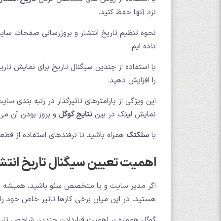
نزد آنها حفظ کنید.
نحوه تنظیم تاریخ انتشار و بروزرسانی صفحات سای
داده ایم.
با استفاده از چندین سیگنال تاریخ برای نمایش ت
را افزایش دهید.
این ویژگی از پارامترهای تاثیرگذار در رتبه بندی س
نمایش لینک در بین
نتایج گوگل
و بروز بودن آن می‌
با
سلکتک
همراه باشید تا ترفندهای استفاده از قطع
اهمیت تعیین سیگنال تاریخ انتش
اگر مدیر سایت و یا متخصص سئو باشید، همیشه بد
هستید. در این میان برخی کارها تاثیر خاص خود را
گوگل همواره بر اهمیت قراردادن چندین شاخص تار