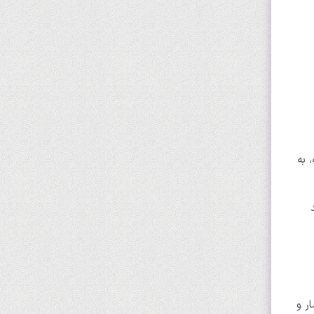
 به
ر و