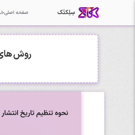
سِلِکتَک
صفحه اصلی
خد
روش های 