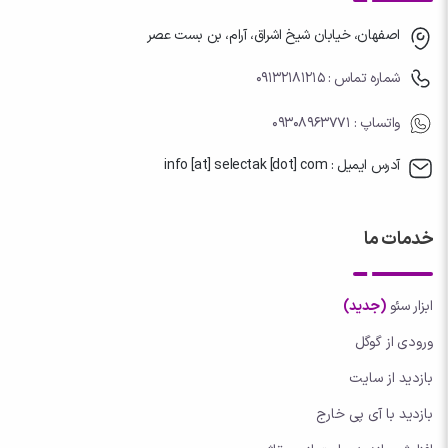
اصفهان، خیابان شیخ اشراق، آرام، بن بست عصر
شماره تماس : 09132181215
واتساپ
: 09308963771
آدرس ایمیل : info [at] selectak [dot] com
خدمات ما
ابزار سئو
(جدید)
ورودی از گوگل
بازدید از سایت
بازدید با آی پی خارج