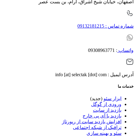
اصفهان، خیابان شیخ اشراق، آرام، بن بست عصر
شماره تماس : 09132181215
واتساپ
: 09308963771
آدرس ایمیل : info [at] selectak [dot] com
خدمات ما
ابزار سئو
(جدید)
ورودی از گوگل
بازدید از سایت
بازدید با آی پی خارج
افزایش بازدید سایت از رپورتاژ
ترافیک از شبکه اجتماعی
سئو و بهینه سازی