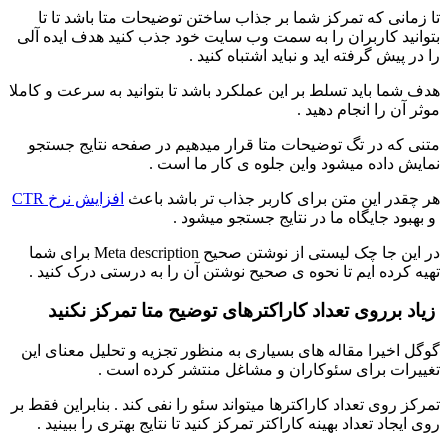
تا زمانی که تمرکز شما بر جذاب ساختن توضیحات متا باشد تا تا
بتوانید کاربران را به سمت وب سایت خود جذب کنید هدف ایده آلی
را در پیش گرفته اید و نباید اشتباه کنید .
هدف شما باید تسلط بر این عملکرد باشد تا بتوانید به سرعت و کاملا
موثر آن را انجام دهید .
متنی که در تگ توضیحات متا قرار میدهیم در صفحه نتایج جستجو
نمایش داده میشود واین جلوه ی کار ما است .
هر چقدر این متن برای کاربر جذاب تر باشد باعث
افزایش نرخ CTR
و بهبود جایگاه ما در نتایج جستجو میشود .
در این جا چک لیستی از نوشتن صحیح Meta description برای شما
تهیه کرده ایم تا نحوه ی صحیح نوشتن آن را به درستی درک کنید .
زیاد برروی تعداد کاراکترهای توضیح متا تمرکز نکنید
گوگل اخیرا مقاله های بسیاری به منظور تجزیه و تحلیل معنای این
تغییرات برای سئوکاران و مشاغل منتشر کرده است .
تمرکز روی تعداد کاراکترها میتواند سئو را نفی کند . بنابراین فقط بر
روی ایجاد تعداد بهینه کاراکتر تمرکز کنید تا نتایج بهتری را ببینید .