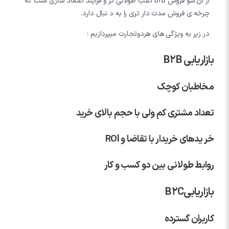
از آن سو فروش B2B اغلب طولانی تر و فرآیند اعتماد سازی است که
چرخه ی فروش مدت دار تری را به د نبال دارد.
در زیر به ویژگی های هردوتجارت میپردازیم :
بازاریابی B2B
مخاطبان کوچک
تعداد مشتری کم ولی با حجم بالای خرید
خر یدهای خریدار با تقاضا و ROl
روابط طولانی بین دو کسب و کار
بازاریابیB2C
کاربران گسترده