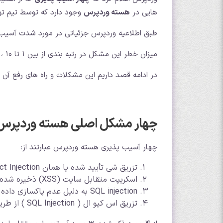
هایی در
هسته وردپرس
وجود دارد که توسط تیم ت
طبق اطلاعیه وردپرس جزئیاتی در مورد شدت آسیب پ
میزان خطر این مشکل در رتبه بندی از بین 1 تا 10 ، 8 برآورد شده است.
در ادامه قصد داریم این مشکلات و راه های رفع آن را
چهار مشکل اصلی هسته وردپرس در 2
چهار آسیب پذیری هسته وردپرس عبارتند از:
تزریق شی تأیید شده یا همان Authenticated Object Injection در چند سایت
اسکریپت متقابل سایت (XSS) ذخیره شده از طریق کاربران احراز هویت شده
SQL injection به دلیل عدم پاکسازی داده ها در WP_Meta_Query
تزریق اس کیو ال ( SQL Injection ) از طریق WP_Query به دلیل پاکسازی نامناسب