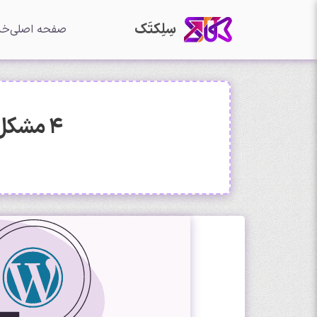
سِلِکتَک
صفحه اصلی
خد
4 مشکل و آسیب اصلی هسته وردپرس در 2022 و رفع آن