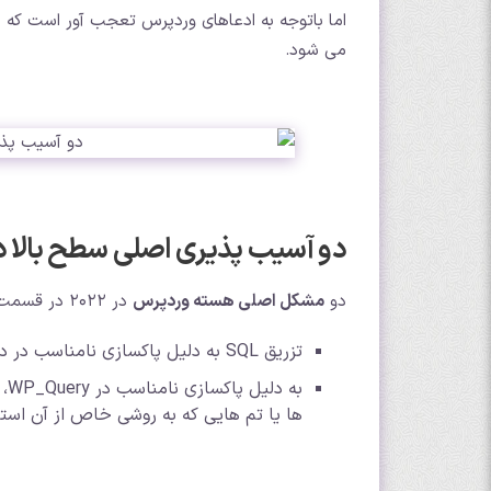
اما باتوجه به ادعاهای وردپرس تعجب آور است که
می شود.
دو آسیب پذیری اصلی سطح بالا 
دو
مشکل اصلی هسته وردپرس
در 2022 در قسمت دریافت و ذخیره اطلاعات عبارت اند از:
تزریق SQL به دلیل پاکسازی نامناسب در دریافت داده های WP_Meta_Query امکان SQL Injection وجود دارد.
به
ها یا تم هایی که به روشی خاص از آن استف