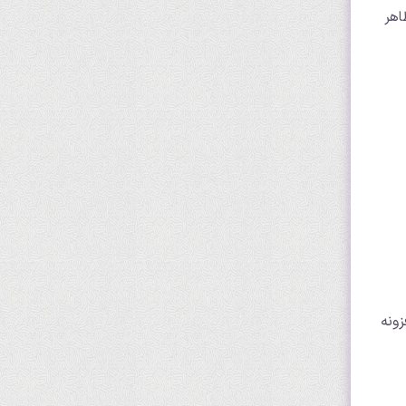
اهر
فزونه