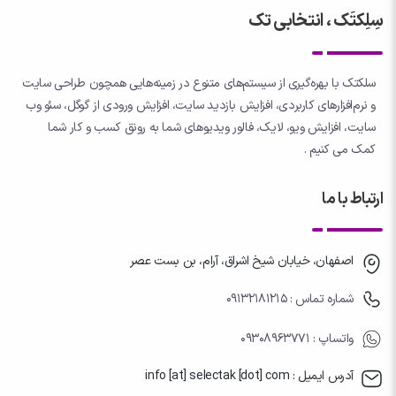
سِلِکتَک ، انتخابی تک
سلکتک با بهره‌گیری از سیستم‌های متنوع در زمینه‌هایی همچون طراحی سایت
و نرم‌افزارهای کاربردی، افزایش بازدید سایت، افزایش ورودی از گوگل، سئو وب
سایت، افزایش ویو، لایک، فالور ویدیوهای شما به رونق کسب و کار شما
کمک می کنیم .
ارتباط با ما
اصفهان، خیابان شیخ اشراق، آرام، بن بست عصر
شماره تماس : 09132181215
واتساپ
: 09308963771
آدرس ایمیل : info [at] selectak [dot] com