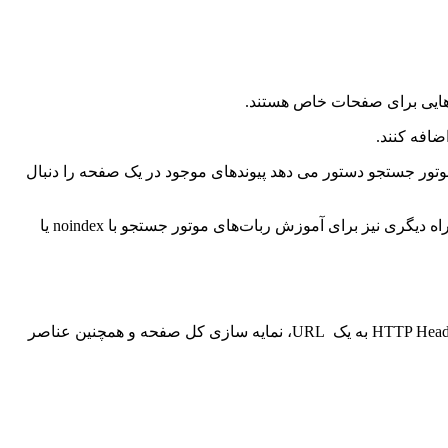
ل‌هایی برای صفحات خاص هستند.
وتور جستجو دستور می دهد پیوندهای موجود در یک صفحه را دنبال
هر دو برچسب robots.txt و meta robots ابزارهای مفیدی برای کنترل بهتر ربات های خزنده گوگل برای صفحه و سایت به حساب می آیند، اما راه دیگری نیز برای آموزش ربات‌های موتور جستجو با noindex یا
X-Robots-Tag راه دیگری برای کنترل نحوه خزیدن و نمایه شدن صفحات وب شما توسط ربات‌های کراول است. به عنوان بخشی از پاسخ HTTP Header به یک URL، نمایه سازی کل صفحه و همچنین عناصر