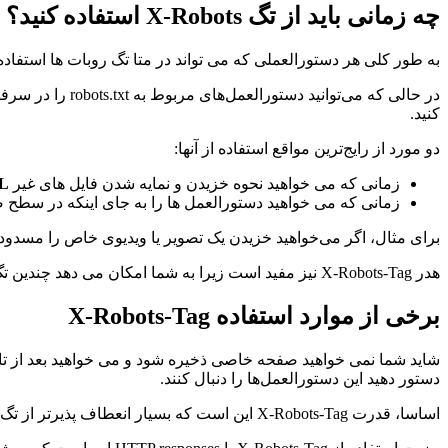
چه زمانی باید از تگ X-Robots استفاده کنید؟
به طور کلی هر دستورالعملی که می تواند در متا تگ روبات ها استفاده شود، می تواند به عن
کنید.
دو مورد از رایج‌ترین مواقع استفاده از آنها:
زمانی که می خواهید نحوه خزیدن و نمایه شدن فایل های غیر
L
زمانی که می خواهید دستورالعمل ها را به جای اینکه در سطح ص
برای مثال، اگر می‌خواهید خزیدن یک تصویر یا ویدیوی خاص را مسدود کنید، روش پاسخ HTTP این کار 
هدر X-Robots-Tag نیز مفید است زیرا به شما امکان می دهد چندین تگ را در یک پاسخ HTTP ترکیب کنید یا از یک لیست دستورالعمل های جدا شده با کاما برای تعیین دستورالعمل ها استفاده کنید.
برخی از موارد استفاده X-Robots-Tag
شاید شما نمی خواهید صفحه خاصی ذخیره شود و می خواهید بعد از تاری
دستور دهید این دستورالعمل‌ها را دنبال کنند.
اساسا، قدرت X-Robots-Tag این است که بسیار انعطاف پذیرتر از تگ متا روبات است.