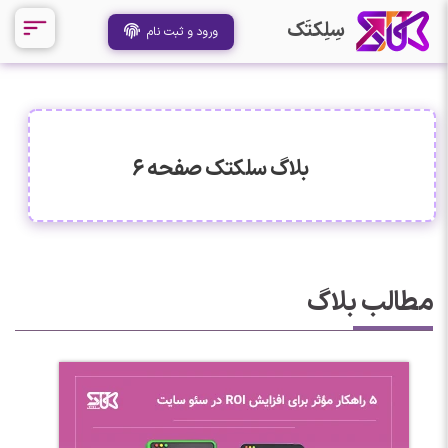
سِلِکتَک
ورود و ثبت نام
بلاگ سلکتک صفحه 6
مطالب بلاگ