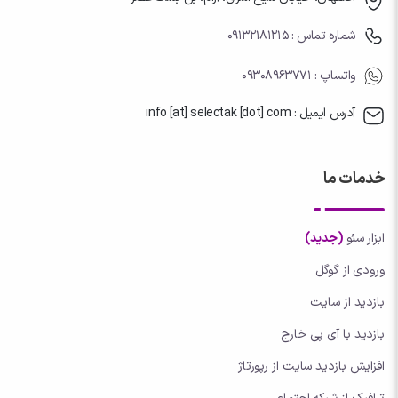
شماره تماس : 09132181215
واتساپ
: 09308963771
آدرس ایمیل : info [at] selectak [dot] com
خدمات ما
ابزار سئو
(جدید)
ورودی از گوگل
بازدید از سایت
بازدید با آی پی خارج
افزایش بازدید سایت از رپورتاژ