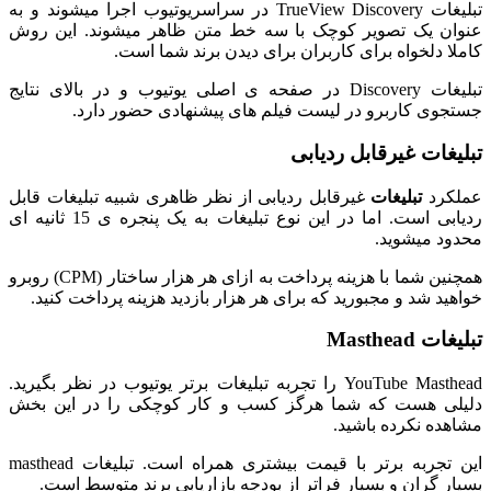
تبلیغات TrueView Discovery در سراسریوتیوب اجرا میشوند و به
عنوان یک تصویر کوچک با سه خط متن ظاهر میشوند. این روش
کاملا دلخواه برای کاربران برای دیدن برند شما است.
تبلیغات Discovery در صفحه ی اصلی یوتیوب و در بالای نتایج
جستجوی کاربرو در لیست فیلم های پیشنهادی حضور دارد.
تبلیغات غیرقابل ردیابی
عملکرد
تبلیغات
غیرقابل ردیابی از نظر ظاهری شبیه تبلیغات قابل
ردیابی است. اما در این نوع تبلیغات به یک پنجره ی 15 ثانیه ای
محدود میشوید.
همچنین شما با هزینه پرداخت به ازای هر هزار ساختار (CPM) روبرو
خواهید شد و مجبورید که برای هر هزار بازدید هزینه پرداخت کنید.
تبلیغات Masthead
YouTube Masthead را تجربه تبلیغات برتر یوتیوب در نظر بگیرید.
دلیلی هست که شما هرگز کسب و کار کوچکی را در این بخش
مشاهده نکرده باشید.
این تجربه برتر با قیمت بیشتری همراه است. تبلیغات masthead
بسیار گران و بسیار فراتر از بودجه بازاریابی برند متوسط ​​است.