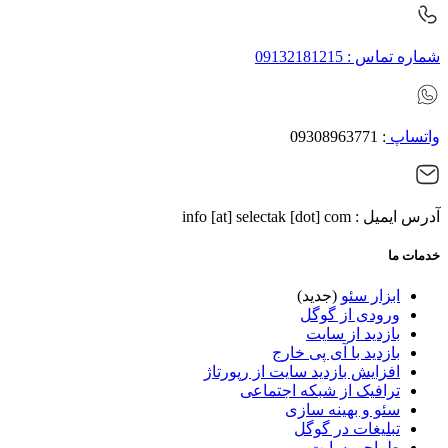
شماره تماس : 09132181215
واتساپ
: 09308963771
آدرس ایمیل : info [at] selectak [dot] com
خدمات ما
ابزار سئو
(جدید)
ورودی از گوگل
بازدید از سایت
بازدید با آی پی خارج
افزایش بازدید سایت از رپورتاژ
ترافیک از شبکه اجتماعی
سئو و بهینه سازی
تبلیغات در گوگل
طراحی سایت