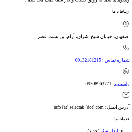
ارتباط با ما
اصفهان، خیابان شیخ اشراق، آرام، بن بست عصر
شماره تماس : 09132181215
واتساپ
: 09308963771
آدرس ایمیل : info [at] selectak [dot] com
خدمات ما
ابزار سئو
(جدید)