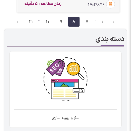
زمان مطالعه : 5 دقیقه
۱۴۰۲/۶/۱۶
...
...
»
21
10
9
8
7
1
«
دسته بندی
سئو و بهینه سازی