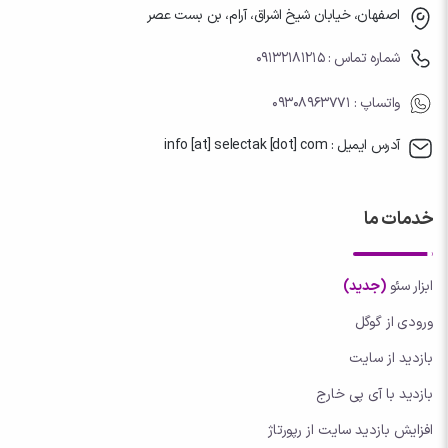
اصفهان، خیابان شیخ اشراق، آرام، بن بست عصر
شماره تماس : 09132181215
واتساپ
: 09308963771
آدرس ایمیل : info [at] selectak [dot] com
خدمات ما
ابزار سئو
(جدید)
ورودی از گوگل
بازدید از سایت
بازدید با آی پی خارج
افزایش بازدید سایت از رپورتاژ